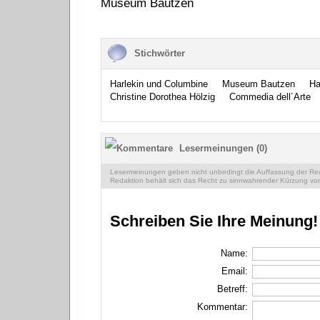
Museum Bautzen
Stichwörter
Harlekin und Columbine
Museum Bautzen
Ha
Christine Dorothea Hölzig
Commedia dell´Arte
Lesermeinungen (0)
Lesermeinungen geben nicht unbedingt die Auffassung der Reda
Redaktion behält sich das Recht zu sinnwahrender Kürzung vor
Schreiben Sie Ihre Meinung!
Name:
Email:
Betreff:
Kommentar: