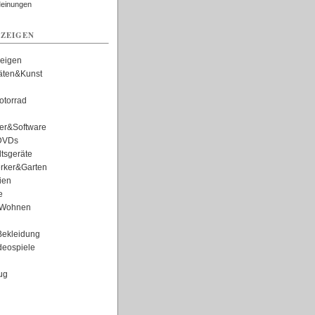
Meinungen
ZEIGEN
zeigen
täten&Kunst
torrad
er&Software
DVDs
tsgeräte
rker&Garten
ien
e
Wohnen
ekleidung
eospiele
ug