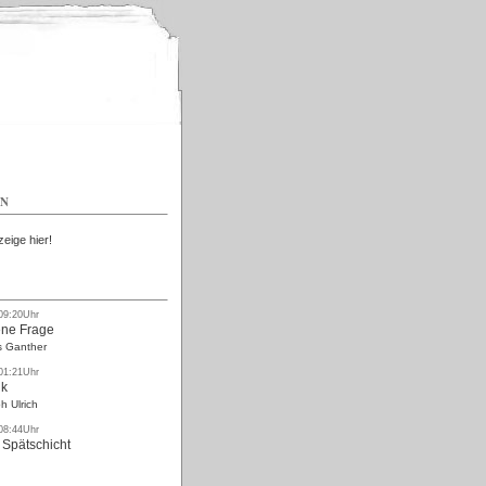
Kostenlos
EN
zeige hier!
 09:20Uhr
ne Frage
s Ganther
 01:21Uhr
nk
h Ulrich
 08:44Uhr
 Spätschicht