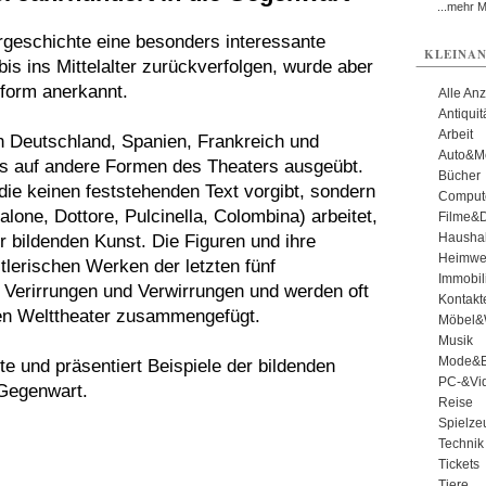
...mehr 
rgeschichte eine besonders interessante
KLEINAN
bis ins Mittelalter zurückverfolgen, wurde aber
stform anerkannt.
Alle An
Antiqui
Arbeit
in Deutschland, Spanien, Frankreich und
Auto&Mo
ss auf andere Formen des Theaters ausgeübt.
Bücher
 die keinen feststehenden Text vorgibt, sondern
Comput
lone, Dottore, Pulcinella, Colombina) arbeitet,
Filme&
Haushal
bildenden Kunst. Die Figuren und ihre
Heimwe
lerischen Werken der letzten fünf
Immobil
r Verirrungen und Verwirrungen und werden oft
Kontakt
den Welttheater zusammengefügt.
Möbel&
Musik
Mode&B
e und präsentiert Beispiele der bildenden
PC-&Vid
 Gegenwart.
Reise
Spielze
Technik
Tickets
Tiere