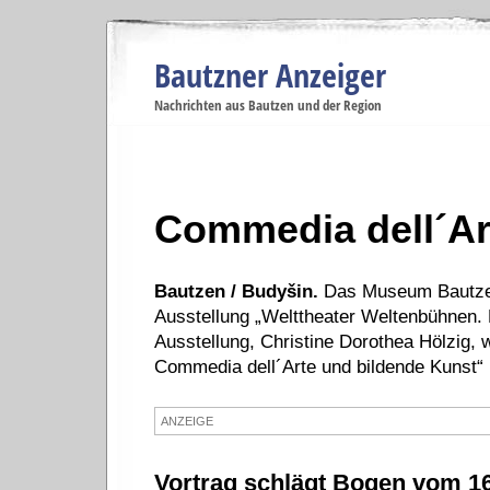
Bautzner Anzeiger
Navigation
Nachrichten aus Bautzen und der Region
Menüpunkte
Bautzen
Bautzen
Bautzen
Bautzen
Ba
Startseite
Politik
Gesellschaft
Wirtschaft
Se
Commedia dell´A
Bautzen / Budyšin.
Das Museum Bautzen
Ausstellung „Welttheater Weltenbühnen. 
Ausstellung, Christine Dorothea Hölzig,
Commedia dell´Arte und bildende Kunst“ r
ANZEIGE
Vortrag schlägt Bogen vom 16