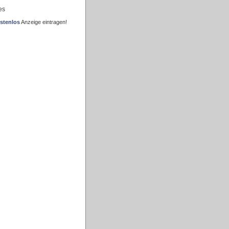
es
stenlos
Anzeige eintragen!