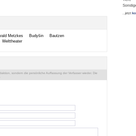
Sonstig
...jetzt
ko
rald Metzkes
Budyšin
Bautzen
Welttheater
ktion, sondern die persönliche Auffassung der Verfasser wieder. Die
.