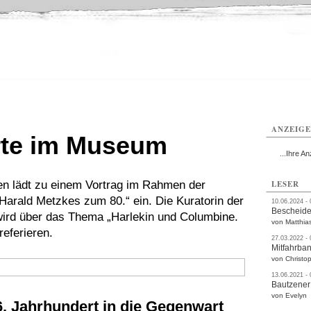
utzen
Bautzen
Bautzen
Bautzen
Bautzen
Bautzen
rvice
Verkehr
Gesundheit
Kultur
Sport
Termine
ANZEIG
rte im Museum
...Ihre An
 lädt zu einem Vortrag im Rahmen der
LESER
Harald Metzkes zum 80.“ ein. Die Kuratorin der
10.06.2024 -
Bescheide
 wird über das Thema „Harlekin und Columbine.
von Matthia
eferieren.
27.03.2022 -
Mitfahrba
von Christop
13.06.2021 -
Bautzener
von Evelyn
. Jahrhundert in die Gegenwart