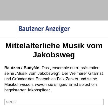
Navigation
Bautzner Anzeiger
Startseite
Mittelalterliche Musik vom
Menüpunkte
Politik
Jakobsweg
Gesellschaft
Wirtschaft
Bautzen / Budyšín.
Das „ensemble nu:n“ präsentiert
seine „Musik vom Jakobsweg“. Der Weimarer Gitarrist
Service
und Gründer des Ensembles Falk Zenker und seine
Verkehr
Musiker wissen, wovon sie singen: Er ist selbst ein
begeisterter Jakobspilger.
Gesundheit
Kultur
ANZEIGE
Sport