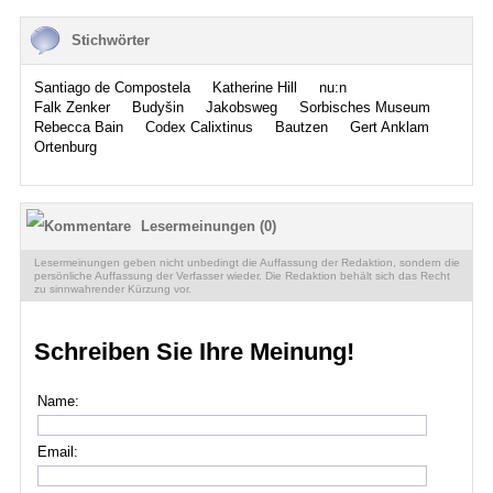
Stichwörter
Santiago de Compostela
Katherine Hill
nu:n
Falk Zenker
Budyšin
Jakobsweg
Sorbisches Museum
Rebecca Bain
Codex Calixtinus
Bautzen
Gert Anklam
Ortenburg
Lesermeinungen (0)
Lesermeinungen geben nicht unbedingt die Auffassung der Redaktion, sondern die
persönliche Auffassung der Verfasser wieder. Die Redaktion behält sich das Recht
zu sinnwahrender Kürzung vor.
Schreiben Sie Ihre Meinung!
Name:
Email: