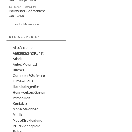
von Christoph Ulrich
13.06.2021 - 08:44Uhr
Bautzener Spätschicht
von Evelyn
...mehr Meinungen
KLEINANZEIGEN
Alle Anzeigen
Antiquitäten&Kunst
Arbeit
Auto&Motorrad
Bücher
Computer&Software
Filme&DVDs
Haushaltsgeräte
Heimwerker&Garten
Immobilien
Kontakte
Möbel&Wohnen
Musik
Mode&Bekleidung
PC-&Videospiele
Reise