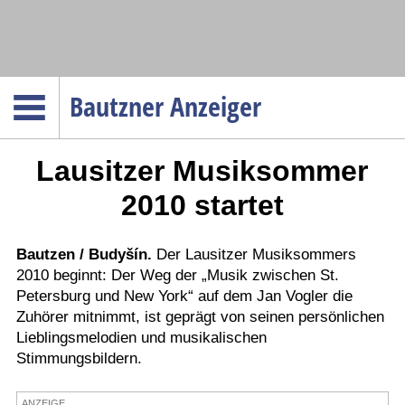
Navigation
Bautzner Anzeiger
Startseite
Lausitzer Musiksommer
Menüpunkte
Politik
2010 startet
Gesellschaft
Wirtschaft
Bautzen / Budyšín.
Der Lausitzer Musiksommers
2010 beginnt: Der Weg der „Musik zwischen St.
Service
Petersburg und New York“ auf dem Jan Vogler die
Verkehr
Zuhörer mitnimmt, ist geprägt von seinen persönlichen
Lieblingsmelodien und musikalischen
Gesundheit
Stimmungsbildern.
Kultur
Sport
ANZEIGE