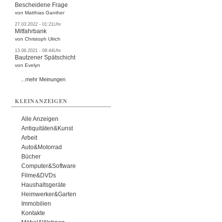
Bescheidene Frage
von Matthias Ganther
27.03.2022 - 01:21Uhr
Mitfahrbank
von Christoph Ulrich
13.06.2021 - 08:44Uhr
Bautzener Spätschicht
von Evelyn
...mehr Meinungen
KLEINANZEIGEN
Alle Anzeigen
Antiquitäten&Kunst
Arbeit
Auto&Motorrad
Bücher
Computer&Software
Filme&DVDs
Haushaltsgeräte
Heimwerker&Garten
Immobilien
Kontakte