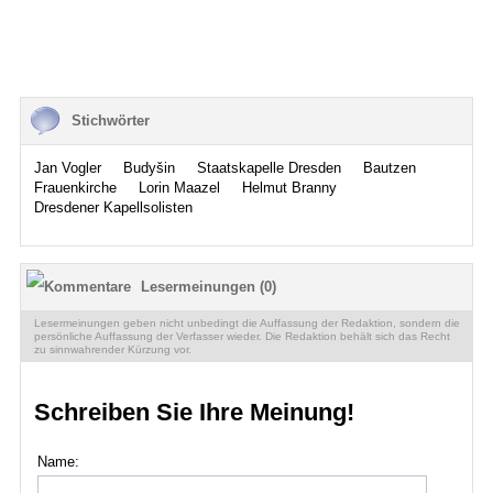
Stichwörter
Jan Vogler
Budyšin
Staatskapelle Dresden
Bautzen
Frauenkirche
Lorin Maazel
Helmut Branny
Dresdener Kapellsolisten
Lesermeinungen (0)
Lesermeinungen geben nicht unbedingt die Auffassung der Redaktion, sondern die
persönliche Auffassung der Verfasser wieder. Die Redaktion behält sich das Recht
zu sinnwahrender Kürzung vor.
Schreiben Sie Ihre Meinung!
Name: